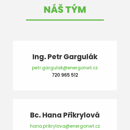
NÁŠ TÝM
Ing. Petr Gargulák
petr.gargulak@energonwt.cz
720 965 512
Bc. Hana Přikrylová
hana.prikrylova@energonwt.cz