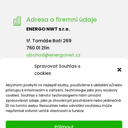
Adresa a firemní údaje

ENERGO NWT s.r.o.
tř. Tomáše Bati 269
760 01 Zlín
obchod@energonwt.cz
Spravovat Souhlas s
IČ: 08217921
cookies
Abychom poskytli co nejlepší služby, používáme k ukládání a/nebo
přístupu k informacím o zařízení, technologie jako jsou soubory
cookies. Souhlas s těmito technologiemi nám umožní
zpracovávat údaje, jako je chování při procházení nebo jedinečná
ID na tomto webu. Nesouhlas nebo odvolání souhlasu může
nepříznivě ovlivnit určité vlastnosti a funkce.
Příjmout