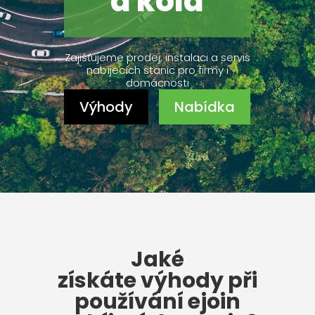
a kola
Zajišťujeme prodej, instalaci a servis
nabíjecích stanic pro firmy i
domácnosti
Výhody
Nabídka
Jaké
získáte
výhody
při
používání ejoin