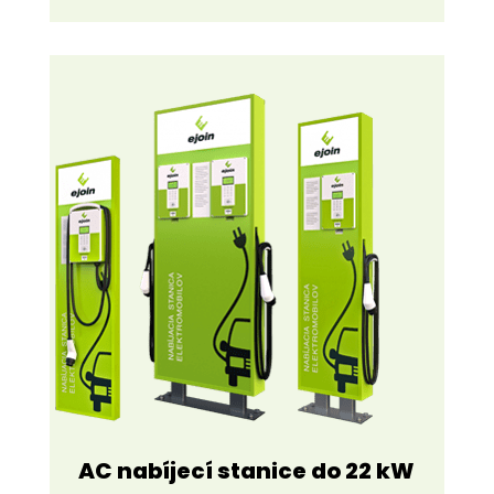
AC nabíjecí stanice do 22 kW