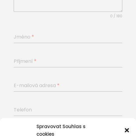
0 / 180
Jméno
*
Přijmení
*
E-mailová adresa
*
Telefon
Spravovat Souhlas s
Odeslat poptávku
cookies