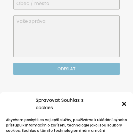
ODESLAT
Nebo volejte zdarma

Spravovat Souhlas s
nonstop zákaznická linka:
cookies
800 570 570
Abychom poskytli co nejlepší služby, používáme k ukládání a/nebo
přístupu k informacím o zařízení, technologie jako jsou soubory
cookies. Souhlas s těmito technologiemi nám umožní