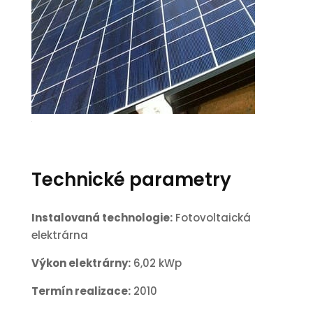
2
Technické parametry
Instalovaná technologie:
Fotovoltaická
elektrárna
Výkon elektrárny:
6,02 kWp
Termín realizace:
2010