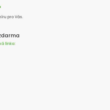
?
íru pro Vás.
 zdarma
á linka: