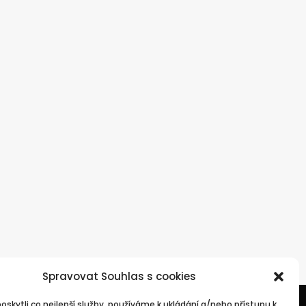
Spravovat Souhlas s cookies
skytli co nejlepší služby, používáme k ukládání a/nebo přístupu k