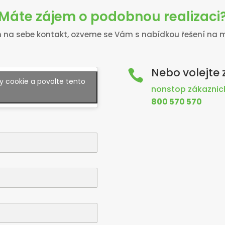
Máte zájem o podobnou realizaci
na sebe kontakt, ozveme se Vám s nabídkou řešení na m
Nebo volejte

 cookie a povolte tento
nonstop zákaznick
800 570 570