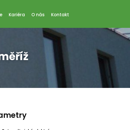
e
Kariéra
O nás
Kontakt
oměříž
rametry