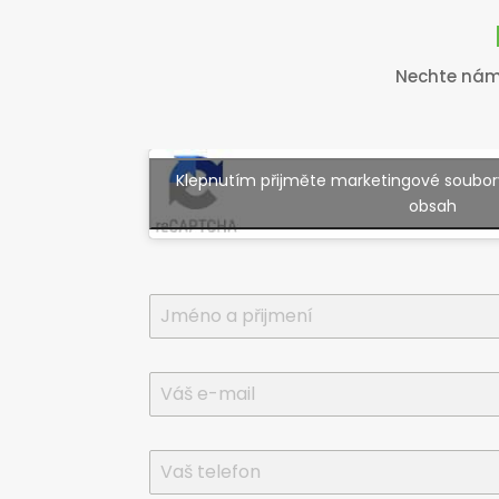
Nechte nám 
Klepnutím přijměte marketingové soubory
obsah