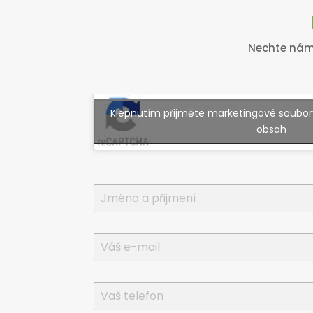
Nechte nám 
Klepnutím přijměte marketingové soubory
obsah