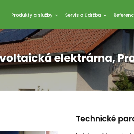
Produkty a služby
Servis a údržba
Referenc
voltaická elektrárna, Pr
Technické pa