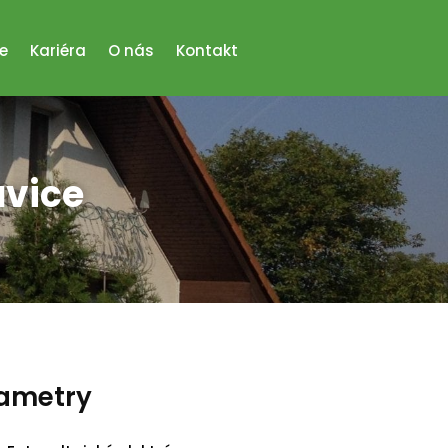
e
Kariéra
O nás
Kontakt
avice
rametry