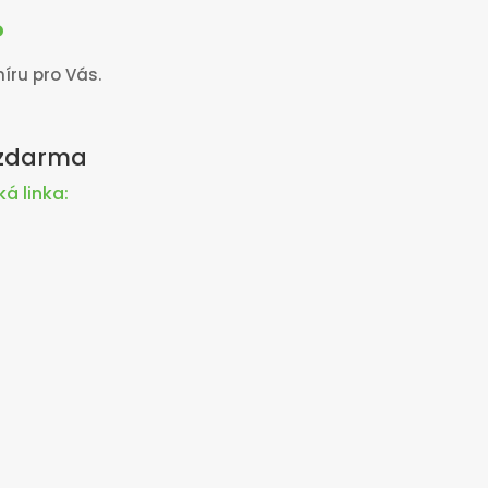
?
íru pro Vás.
 zdarma
á linka: