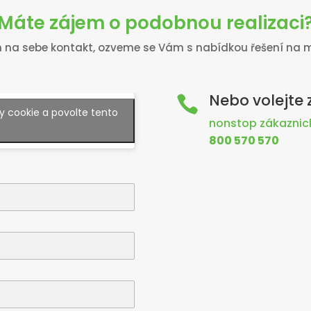
Máte zájem o podobnou realizaci
na sebe kontakt, ozveme se Vám s nabídkou řešení na m
Nebo volejte

 cookie a povolte tento
nonstop zákaznick
800 570 570