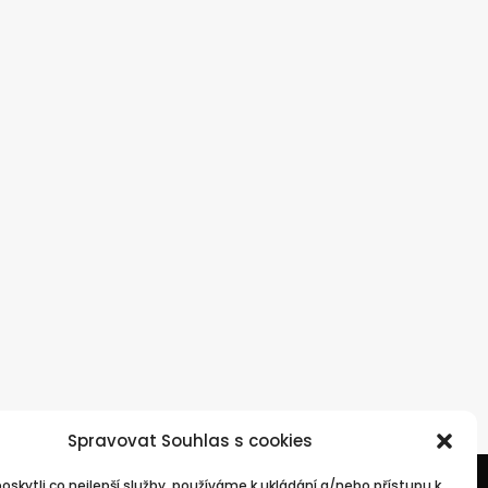
Spravovat Souhlas s cookies
skytli co nejlepší služby, používáme k ukládání a/nebo přístupu k