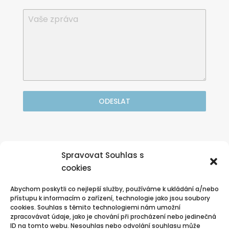
ODESLAT
Nebo volejte zdarma

Spravovat Souhlas s
nonstop zákaznická linka:
cookies
800 570 570
Abychom poskytli co nejlepší služby, používáme k ukládání a/nebo
přístupu k informacím o zařízení, technologie jako jsou soubory
cookies. Souhlas s těmito technologiemi nám umožní
zpracovávat údaje, jako je chování při procházení nebo jedinečná
ID na tomto webu. Nesouhlas nebo odvolání souhlasu může