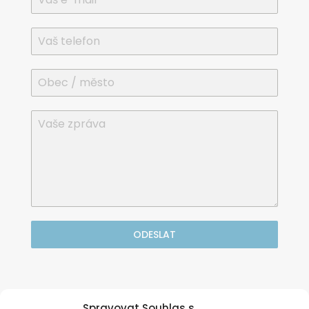
ODESLAT
Nebo volejte zdarma

Spravovat Souhlas s