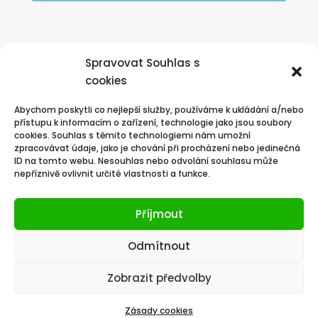
Nebo volejte zdarma

Spravovat Souhlas s
nonstop zákaznická linka:
cookies
800 570 570
Abychom poskytli co nejlepší služby, používáme k ukládání a/nebo
přístupu k informacím o zařízení, technologie jako jsou soubory
cookies. Souhlas s těmito technologiemi nám umožní
zpracovávat údaje, jako je chování při procházení nebo jedinečná
ID na tomto webu. Nesouhlas nebo odvolání souhlasu může
nepříznivě ovlivnit určité vlastnosti a funkce.
Příjmout
Odmítnout
Zobrazit předvolby
(c) 2025 ENERGO NWT s.r.o.
Zásady cookies