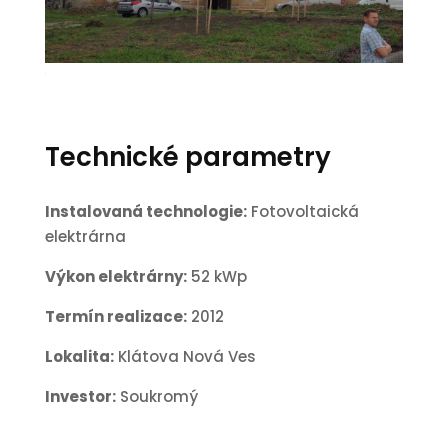
1
Technické parametry
Instalovaná technologie:
Fotovoltaická
elektrárna
Výkon elektrárny:
52 kWp
Termín realizace:
2012
Lokalita:
Klátova Nová Ves
Investor:
Soukromý