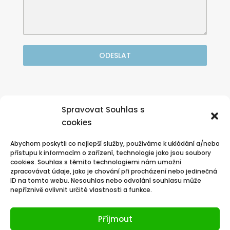
ODESLAT
Nebo volejte zdarma

Spravovat Souhlas s
nonstop zákaznická linka:
cookies
800 570 570
Abychom poskytli co nejlepší služby, používáme k ukládání a/nebo
přístupu k informacím o zařízení, technologie jako jsou soubory
cookies. Souhlas s těmito technologiemi nám umožní
zpracovávat údaje, jako je chování při procházení nebo jedinečná
ID na tomto webu. Nesouhlas nebo odvolání souhlasu může
nepříznivě ovlivnit určité vlastnosti a funkce.
Příjmout