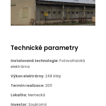
3
Technické parametry
Instalovaná technologie:
Fotovoltaická
elektrárna
Výkon elektrárny:
248 kWp
Termín realizace:
2011
Lokalita:
Nemecká
Investor:
Soukromý