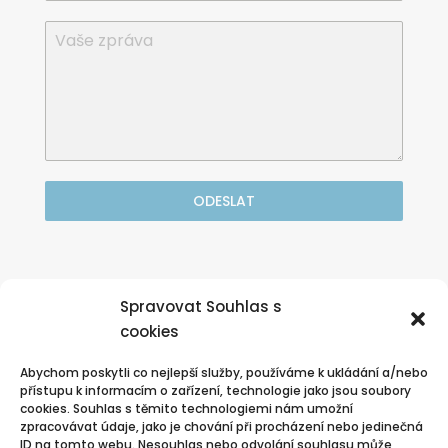
ODESLAT
Nebo volejte zdarma

Spravovat Souhlas s
nonstop zákaznická linka:
cookies
800 570 570
Abychom poskytli co nejlepší služby, používáme k ukládání a/nebo
přístupu k informacím o zařízení, technologie jako jsou soubory
cookies. Souhlas s těmito technologiemi nám umožní
zpracovávat údaje, jako je chování při procházení nebo jedinečná
ID na tomto webu. Nesouhlas nebo odvolání souhlasu může